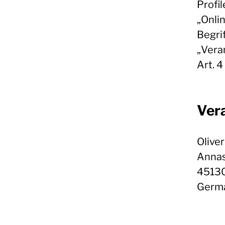
Profi
„Onli
Begrif
„Vera
Art. 
Ver
Olive
Annas
45130
Germ