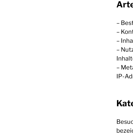
Arte
– Bes
– Kon
– Inha
– Nut
Inhalt
– Met
IP-Ad
Kat
Besuc
bezei