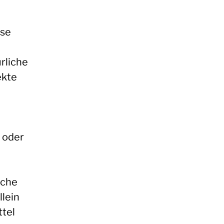
ese
rliche
ekte
 oder
sche
llein
tel