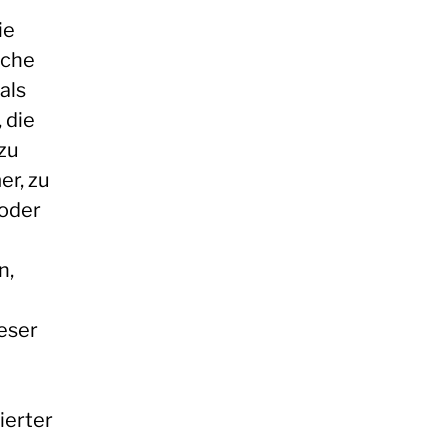
ie
iche
als
 die
zu
r, zu
 oder
n,
ieser
ierter