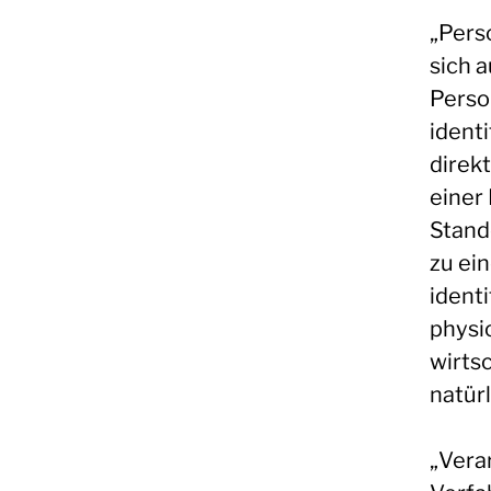
„Pers
sich a
Perso
identi
direk
einer
Stand
zu ei
ident
physi
wirtsc
natür
„Verar