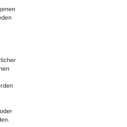
genen
jeden
licher
enen
erden
 oder
den.