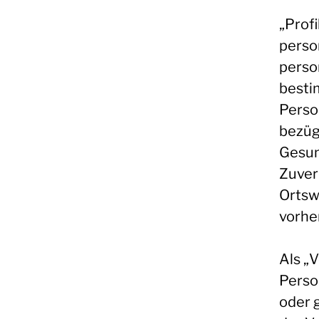
„Prof
perso
perso
besti
Perso
bezügl
Gesun
Zuver
Ortsw
vorhe
Als „V
Person
oder 