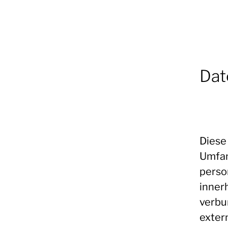
Dat
Diese
Umfan
perso
inner
verbu
exter