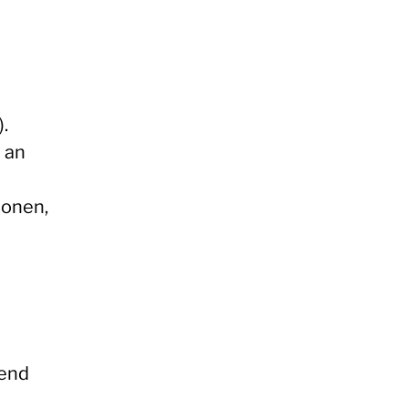
.
 an
ionen,
gend