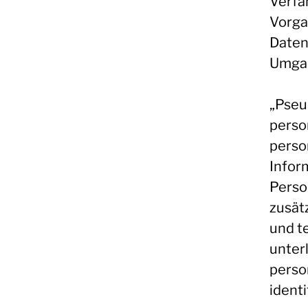
Verfa
Vorga
Daten
Umgan
„Pseu
perso
perso
Infor
Perso
zusät
und t
unterl
perso
ident