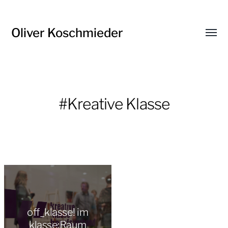
Oliver Koschmieder
Menü
umsch
#Kreative Klasse
off_klasse! im
klasse:Raum