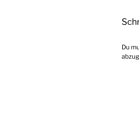
Sch
Du m
abzug