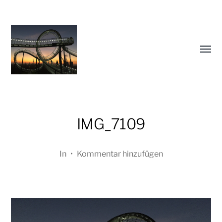
Menü
umsch
IMG_7109
Oliver
In
•
Kommentar hinzufügen
Koschmieder