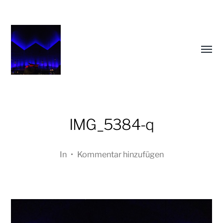
Menü
umsch
IMG_5384-q
In
•
Kommentar hinzufügen
Oliver
Koschmieder