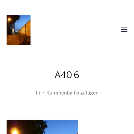
Menü
umsch
A40 6
In
•
Kommentar hinzufügen