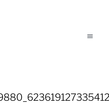
Menü
umschalten
9880_623619127335412