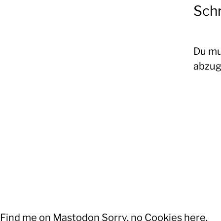
Sch
Du m
abzug
Oliver
Koschmieder
Find me on Mastodon
Sorry, no Cookies here.