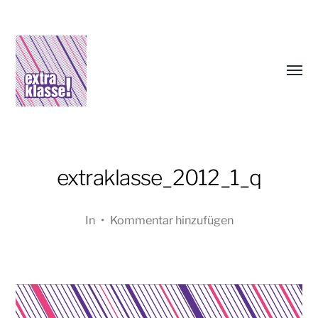
Menü
umsch
extraklasse_2012_1_q
In
•
Kommentar hinzufügen
Oliver
Koschmieder