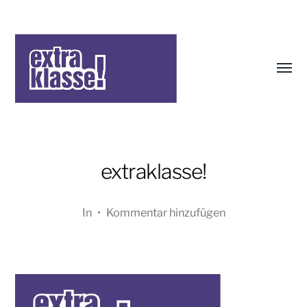
Menü
umsch
Oliver
Koschmieder
extraklasse!
In
•
Kommentar hinzufügen