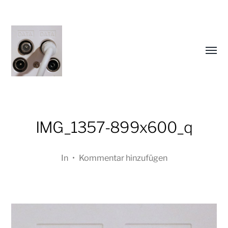
Menü
umsch
IMG_1357-899x600_q
In
•
Kommentar hinzufügen
Oliver
Koschmieder