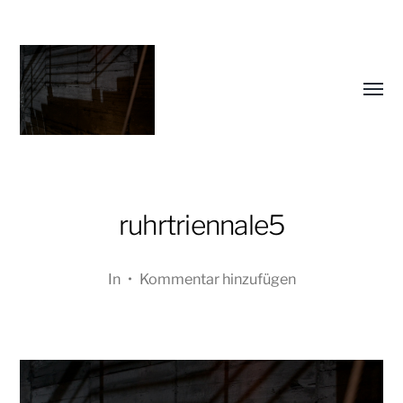
Menü
umsch
ruhrtriennale5
Oliver
Koschmieder
In
•
Kommentar hinzufügen