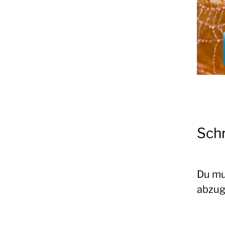
Oliver
Koschmieder
Sch
Du m
abzug