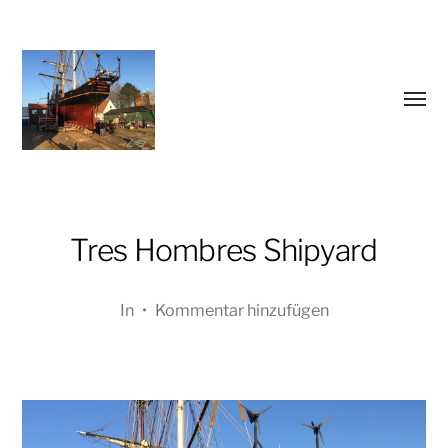
Menü
umsch
Tres Hombres Shipyard
Oliver
In
•
Kommentar hinzufügen
Koschmieder