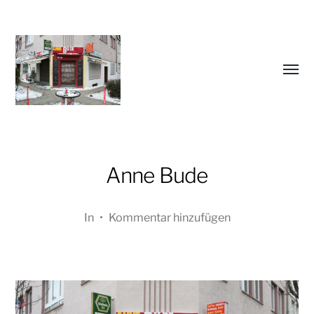
Menü
umsch
Anne Bude
Oliver
Koschmieder
In
•
Kommentar hinzufügen