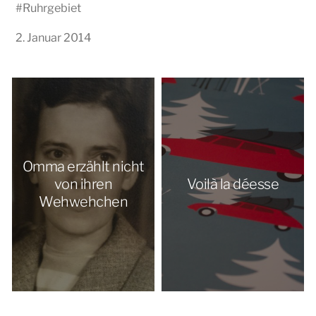
#
Ruhrgebiet
2. Januar 2014
Omma erzählt nicht
von ihren
Voilà la déesse
Wehwehchen