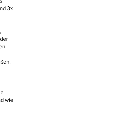
s
und 3x
,
 der
ben
eßen,
ne
nd wie