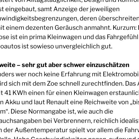
ist eingebaut, samt Anzeige der jeweiligen
windigkeitsbegrenzungen, deren überschreiten
it einem dezenten Geräusch anmahnt. Kurzum: 
ose ist ein prima Kleinwagen und das Fahrgefühl 
oautos ist sowieso unvergleichlich gut.
weite – sehr gut aber schwer einzuschätzen
ders wer noch keine Erfahrung mit Elektromobil
wird sich mit dem Zoe schnell zurechtfinden. Das
it 41 KWh einen für einen Kleinwagen erstaunli
n Akku und laut Renault eine Reichweite von „bi
m“. Diese Normangabe ist, wie auch die
auchsangaben bei Verbrennern, reichlich idealis
 der Außentemperatur spielt vor allem die Fahr