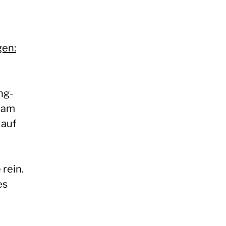
gen:
ng-
. am
 auf
rein.
es