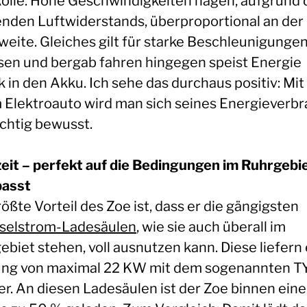
Rolle. Hohe Geschwindigkeiten nagen, aufgrund 
enden Luftwiderstands, überproportional an der
weite. Gleiches gilt für starke Beschleunigungen
en und bergab fahren hingegen speist Energie
 in den Akku. Ich sehe das durchaus positiv: Mit
 Elektroauto wird man sich seines Energieverb
ichtig bewusst.
eit – perfekt auf die Bedingungen im Ruhrgebi
passt
ößte Vorteil des Zoe ist, dass er die gängigsten
elstrom-Ladesäulen
, wie sie auch überall im
ebiet stehen, voll ausnutzen kann. Diese liefern
ung von maximal 22 KW mit dem sogenannten T
er. An diesen Ladesäulen ist der Zoe binnen eine