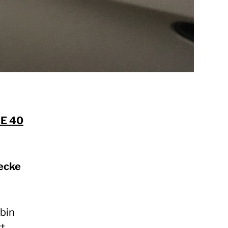
ZE 40
ecke
bin
t.