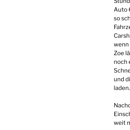
Stund
Auto 
so sc
Fahrz
Carsh
wenn 
Zoe l
noch 
Schne
und d
laden
Nachd
Einsc
weit 