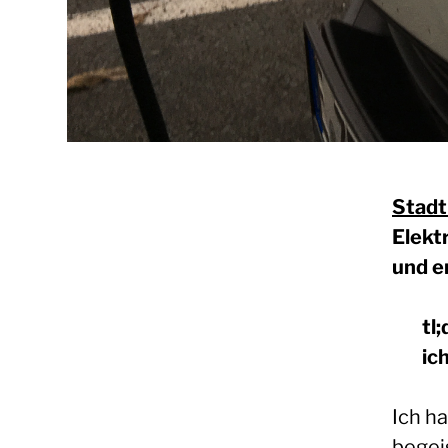
Stadt
Elekt
und e
tl
ic
Ich h
begei