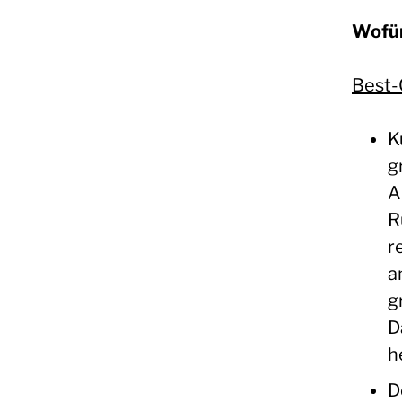
Wofür
Best-
K
g
A
R
r
a
g
D
h
D