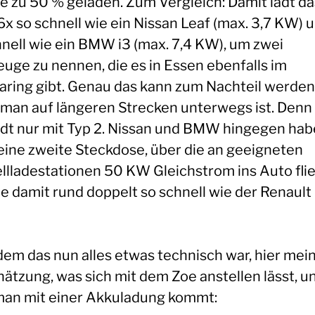
e zu 50 % geladen. Zum Vergleich: Damit lädt da
6x so schnell wie ein Nissan Leaf (max. 3,7 KW) 
hnell wie ein BMW i3 (max. 7,4 KW), um zwei
euge zu nennen, die es in Essen ebenfalls im
aring gibt. Genau das kann zum Nachteil werden
man auf längeren Strecken unterwegs ist. Denn
ädt nur mit Typ 2. Nissan und BMW hingegen ha
eine zweite Steckdose, über die an geeigneten
llladestationen 50 KW Gleichstrom ins Auto fli
ie damit rund doppelt so schnell wie der Renault
.
em das nun alles etwas technisch war, hier mei
hätzung, was sich mit dem Zoe anstellen lässt, u
man mit einer Akkuladung kommt: