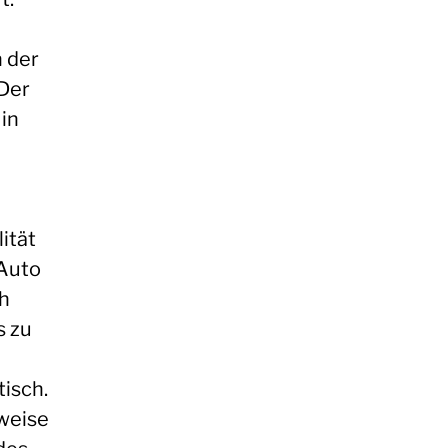
 der
Der
in
ität
 Auto
ch
s zu
tisch.
weise