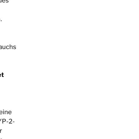
des
.
rauchs
et
 eine
YP-2-
r