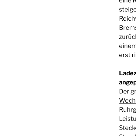
eine 
steig
Reich
Brems
zurück
einem
erst r
Ladez
ange
Der gr
Wechs
Ruhrg
Leist
Steck