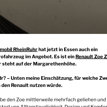
mobil RheinRuhr
hat jetzt in Essen auch ein
rofahrzeug im Angebot. Es ist ein
Renault Zoe 
r steht auf der Margarethenhöhe.
;dr? –
Unten meine Einschätzung, für welche Zw
h den Renault nutzen würde.
abe den Zoe mittlerweile mehrfach geliehen und 
stert von Alltagstauglichkeit, Design und Komfor