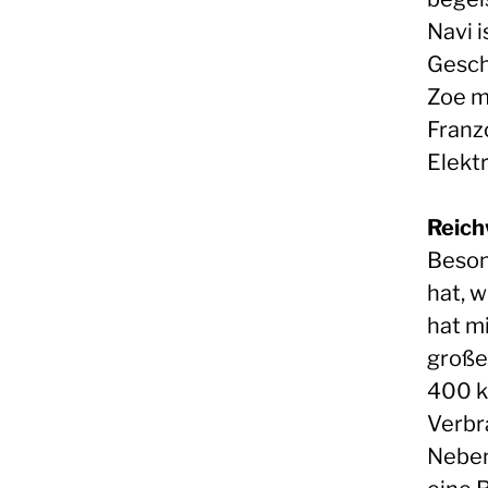
Navi 
Gesch
Zoe m
Franz
Elektr
Reich
Beson
hat, 
hat m
große
400 k
Verbr
Neben